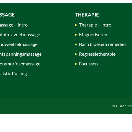
SSAGE
THERAPIE
ssage – intro
Therapie – intro
inflex voetmassage
Magnetiseren
ndweefselmassage
Bach bloesem remedies
ntspanningsmassage
Regressietherapie
etamorfosemassage
Focussen
listic Pulsing
Realisatie:
Bo