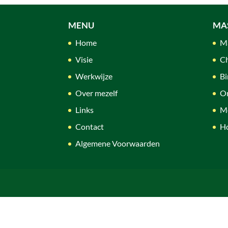
MENU
MA
Home
Ma
Visie
Ch
Werkwijze
Bi
Over mezelf
O
Links
M
Contact
Ho
Algemene Voorwaarden