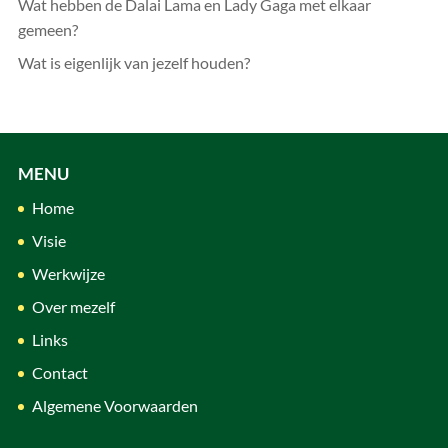
Wat hebben de Dalai Lama en Lady Gaga met elkaar
gemeen?
Wat is eigenlijk van jezelf houden?
MENU
Home
Visie
Werkwijze
Over mezelf
Links
Contact
Algemene Voorwaarden